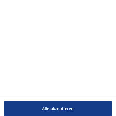
den
Allgemeinen Geschäftsbedingungen
nachlesen.
Kategorien
Kategorien
Service und Kontakt
Service und Kontakt
JYSK
JYSK
FIRMENSITZ
Folge JYSK
Alle akzeptieren