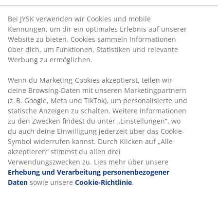
leichten Regen und Tau
Bei JYSK verwenden wir Cookies und mobile
UV-beständig:
Schützt das Dach vor dem
Kennungen, um dir ein optimales Erlebnis auf unserer
Ausbleichen
Website zu bieten. Cookies sammeln Informationen
Stahlrahmen:
Robuste und langlebige
über dich, um Funktionen, Statistiken und relevante
Konstruktion
Werbung zu ermöglichen.
Spiralheringe und Seile im Lieferumfang
Wenn du Marketing-Cookies akzeptierst, teilen wir
enthalten:
Befestige den Pavillon sicher am
deine Browsing-Daten mit unseren Marketingpartnern
Boden
(z. B. Google, Meta und TikTok), um personalisierte und
statische Anzeigen zu schalten. Weitere Informationen
Gestalte deinen gemütlichen Außenbereich:
zu den Zwecken findest du unter „Einstellungen“, wo
Ideal für Veranstaltungen im Freien oder zum
du auch deine Einwilligung jederzeit über das Cookie-
Entspannen im Garten
Symbol widerrufen kannst. Durch Klicken auf „Alle
akzeptieren“ stimmst du allen drei
4 Seitenteile im Lieferumfang enthalten
Verwendungszwecken zu. Lies mehr über unsere
Der Pavillon wird mit 4 abnehmbaren Seitenteilen
Erhebung und Verarbeitung personenbezogener
geliefert, die sich einfach mit Klettband und Schnüren
Daten
sowie unsere
Cookie-Richtlinie
.
am Stahlrahmen befestigen lassen. Die Seitenteile
bieten optimalen Schutz vor leichtem Wind und Regen.
Bei schönem Wetter können die Seitenteile an den