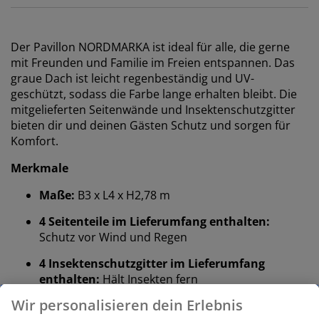
Der Pavillon NORDMARKA ist ideal für alle, die gerne
mit Freunden und Familie im Freien entspannen. Das
graue Dach ist leicht regenbeständig und UV-
geschützt, sodass die Farbe lange erhalten bleibt. Die
mitgelieferten Seitenwände und Insektenschutzgitter
bieten dir und deinen Gästen Schutz und sorgen für
Komfort.
Merkmale
Maße:
B3 x L4 x H2,78 m
4 Seitenteile im Lieferumfang enthalten:
Schutz vor Wind und Regen
4 Insektenschutzgitter im Lieferumfang
enthalten:
Hält Insekten fern
Wir personalisieren dein Erlebnis
Wasserabweisend:
Das Dach ist beständig gegen