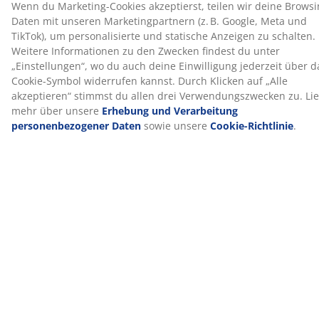
Polyesterbespannung, die UV-beständig ist. Das
bedeutet, dass die Bespannung der
Sonneneinstrahlung standhält, ohne dass ihre Farbe
verblasst.
Wasserabweisend
Der Schirm ist wasserabweisend, sodass man draußen
sitzen kann, ohne sich Gedanken über leichten Regen
oder Tau machen zu müssen.
Belüftung
Eine Belüftungsöffnung an der Oberseite des Schirms
reduziert den Winddruck und ermöglicht die
Luftzirkulation. Bei windigem Wetter neigt der
Sonnenschirm daher weniger zum Umkippen.
Lackierte Hartholzstange
Der Sonnenschirm verfügt über eine lackierte
Hartholzstange, der Haltbarkeit mit natürlicher
Schönheit verbindet. Das Gewicht des Hartholzes
verleiht dem Sonnenschirm Stabilität. Lack verleiht