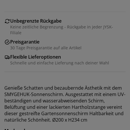
Unbegrenzte Rückgabe
Keine zeitliche Begrenzung - Rückgabe in jeder JYSK-
Filiale
Preisgarantie
30 Tage Preisgarantie auf alle Artikel
Flexible Lieferoptionen
Schnelle und einfache Lieferung nach deiner Wahl
Genieße Schatten und bezaubernde Ästhetik mit dem
SMYGEHUK-Sonnenschirm. Ausgestattet mit einem UV-
beständigen und wasserabweisenden Schirm,
Wir personalisieren dein Erlebnis
Belüftung und einer lackierten Hartholzstange vereint
dieser gestreifte Gartensonnenschirm Haltbarkeit und
natürliche Schönheit. Ø200 x H234 cm
Bei JYSK verwenden wir Cookies und mobile
Kennungen, um dir ein optimales Erlebnis auf unserer