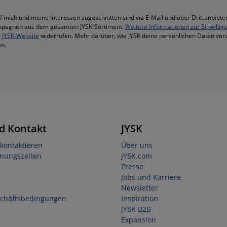
f mich und meine Interessen zugeschnitten sind via E-Mail und über Drittanbieter
mpagnen aus dem gesamten JYSK-Sortiment.
Weitere Informationen zur Einwillig
r
JYSK-Website
widerrufen. Mehr darüber, wie JYSK deine persönlichen Daten vera
n.
d Kontakt
JYSK
kontaktieren
Über uns
fnungszeiten
JYSK.com
Presse
Jobs und Karriere
Newsletter
schäftsbedingungen
Inspiration
JYSK B2B
Expansion