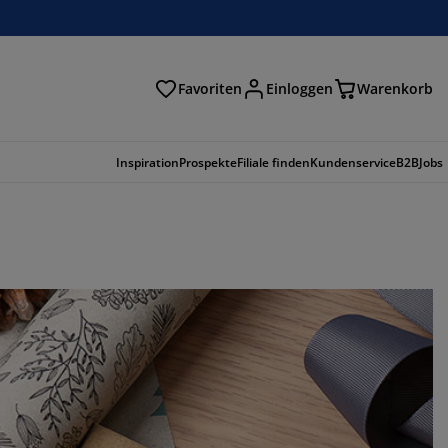
Favoriten
Einloggen
Warenkorb
n
Inspiration
Prospekte
Filiale finden
Kundenservice
B2B
Jobs