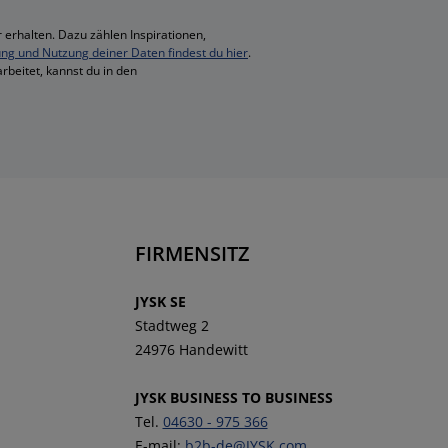
 erhalten. Dazu zählen Inspirationen,
ung und Nutzung deiner Daten findest du hier
.
rbeitet, kannst du in den
FIRMENSITZ
JYSK SE
Stadtweg 2
24976 Handewitt
JYSK BUSINESS TO BUSINESS
Tel.
04630 - 975 366
E-mail:
b2b-de@JYSK.com