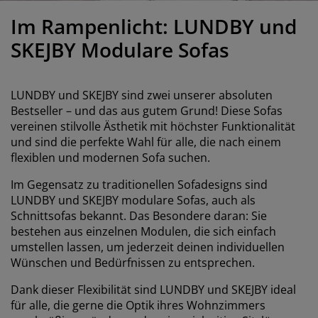
öbelpflege und Zubehör
ensterfolie
artenbeleuchtung
ettlaken
atratzenauflagen
eleuchtung
Im Rampenlicht: LUNDBY und
ubehör
amping
leiderschränke
ettgestelle
aushalt
SKEJBY Modulare Sofas
chlafzimmermöbel
oxbetten
inderzimmer
LUNDBY und SKEJBY sind zwei unserer absoluten
indermatratzen
aschen & Bügeln
Bestseller – und das aus gutem Grund! Diese Sofas
vereinen stilvolle Ästhetik mit höchster Funktionalität
und sind die perfekte Wahl für alle, die nach einem
inderbetten
flexiblen und modernen Sofa suchen.
Im Gegensatz zu traditionellen Sofadesigns sind
LUNDBY und SKEJBY modulare Sofas, auch als
Schnittsofas bekannt. Das Besondere daran: Sie
bestehen aus einzelnen Modulen, die sich einfach
umstellen lassen, um jederzeit deinen individuellen
Wünschen und Bedürfnissen zu entsprechen.
Dank dieser Flexibilität sind LUNDBY und SKEJBY ideal
für alle, die gerne die Optik ihres Wohnzimmers