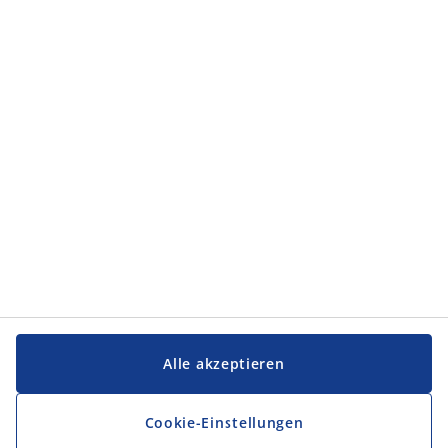
Kategorien
Kategorien
Service und Kontakt
Service und Kontakt
JYSK
JYSK
FIRMENSITZ
Folge JYSK
Alle akzeptieren
Cookie-Einstellungen