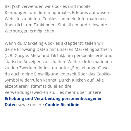
Bei JYSK verwenden wir Cookies und mobile
Kennungen, um dir ein optimales Erlebnis auf unserer
Website zu bieten. Cookies sammeln Informationen
über dich, um Funktionen, Statistiken und relevante
-37%
Werbung zu ermöglichen.
Werbung
Solange der
Werbung
Vorrat reicht
-28%
Wenn du Marketing-Cookies akzeptierst, teilen wir
-28%
deine Browsing-Daten mit unseren Marketingpartnern
(z. B. Google, Meta und TikTok), um personalisierte und
statische Anzeigen zu schalten. Weitere Informationen
SKEJBY
SKEJBY
SKEJBY
SKEJBY
SKEJBY
zu den Zwecken findest du unter „Einstellungen“, wo
Sofamodul
Sofamodul
Sofamodul
Modulares
Modula
du auch deine Einwilligung jederzeit über das Cookie-
SKEJBY
SKEJBY
SKEJBY
Sofa SKEJBY
Sofa S
Symbol widerrufen kannst. Durch Klicken auf „Alle
Eck-/Endmodul
Mittelmodul
Chaiselongue/Pouf
2 Pers. Stoff
3 Pers. 
akzeptieren“ stimmst du allen drei
Stoff beige
Stoff beige
Stoff beige
beige
beige
Verwendungszwecken zu. Lies mehr über unsere
Erhebung und Verarbeitung personenbezogener
Daten
sowie unsere
Cookie-Richtlinie
.
215,00
165,00
75,00
430,00
595,
€
€
€
€
€
/Stk
/Stk
/Stk
/Set
/Set
Niedrigster 30-
Niedrigster 30-
Niedrigster 30-
Versandkosten
Versand
Tage-Preis vor
Tage-Preis vor
Tage-Preis vor