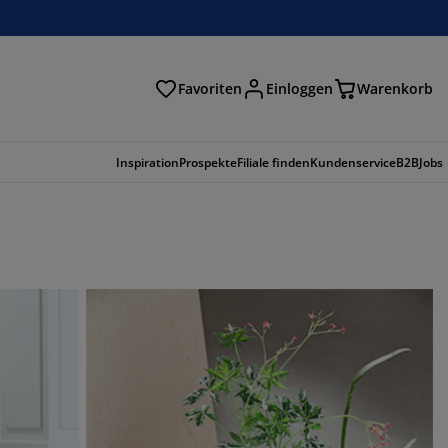
Favoriten
Einloggen
Warenkorb
n
Inspiration
Prospekte
Filiale finden
Kundenservice
B2B
Jobs