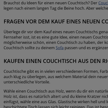
Brauchst du Ideen für einen neuen Couchtisch? Der
Couc
legen nach einem langen Tag die Beine hoch. Aber welchen
FRAGEN VOR DEM KAUF EINES NEUEN C
Überlege dir vor dem Kauf eines neuen Couchtischs gen
Fernseher isst, ist es eine gute Idee, einen neuen Couch
möglicherweise schön, einen Couchtisch zu haben, der komp
Couchtisch sollte zu deinem
Sofa
passen und es ergänzen
KAUFEN EINEN COUCHTISCH AUS DEN RI
Couchtische gibt es in vielen verschiedenen Formen, Farben
auch klug zu überlegen, aus welchem Material dein neuer 
unterschiedliche Vorteile.
Wähle einen Couchtisch aus Holz, wenn du dir ein natürli
Holz ist, dass es natürlich altert und du kleine Kratzer n
einfügst, wähle eine aus Glas. Glastische wirken hell und
beschichtete Tisch lassen sich leicht reinigen. Das ist be