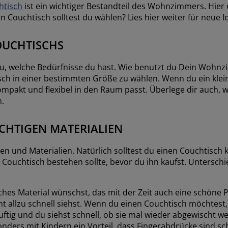
htisch
ist ein wichtiger Bestandteil des Wohnzimmers. Hier
 Couchtisch solltest du wählen? Lies hier weiter für neue I
OUCHTISCHS
au, welche Bedürfnisse du hast. Wie benutzt du Dein Wohn
tisch in einer bestimmten Größe zu wählen. Wenn du ein kle
akt und flexibel in den Raum passt. Überlege dir auch, welc
.
CHTIGEN MATERIALIEN
 und Materialien. Natürlich solltest du einen Couchtisch kau
Couchtisch bestehen sollte, bevor du ihn kaufst. Unterschi
ches Material wünschst, das mit der Zeit auch eine schöne 
icht allzu schnell siehst. Wenn du einen Couchtisch möchtest
 luftig und du siehst schnell, ob sie mal wieder abgewischt 
sonders mit Kindern ein Vorteil, dass Fingerabdrücke sind sch