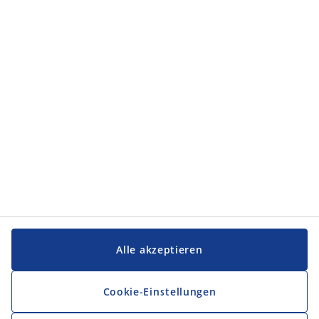
Kategorien
Kategorien
Service und Kontakt
Service und Kontakt
JYSK
JYSK
FIRMENSITZ
Folge JYSK
Alle akzeptieren
Cookie-Einstellungen