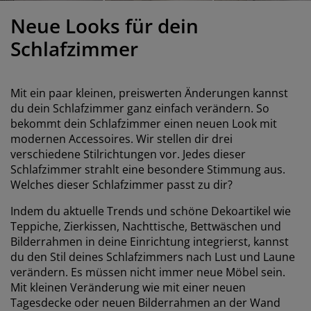
öbelpflege und Zubehör
ensterfolie
artenbeleuchtung
ettlaken
atratzenauflagen
eleuchtung
Neue Looks für dein
ubehör
amping
leiderschränke
ettgestelle
aushalt
Schlafzimmer
chlafzimmermöbel
oxbetten
inderzimmer
Mit ein paar kleinen, preiswerten Änderungen kannst
indermatratzen
aschen & Bügeln
du dein Schlafzimmer ganz einfach verändern. So
bekommt dein Schlafzimmer einen neuen Look mit
modernen Accessoires. Wir stellen dir drei
inderbetten
verschiedene Stilrichtungen vor. Jedes dieser
Schlafzimmer strahlt eine besondere Stimmung aus.
Welches dieser Schlafzimmer passt zu dir?
Indem du aktuelle Trends und schöne Dekoartikel wie
Teppiche, Zierkissen, Nachttische, Bettwäschen und
Bilderrahmen in deine Einrichtung integrierst, kannst
du den Stil deines Schlafzimmers nach Lust und Laune
verändern. Es müssen nicht immer neue Möbel sein.
Mit kleinen Veränderung wie mit einer neuen
Tagesdecke oder neuen Bilderrahmen an der Wand