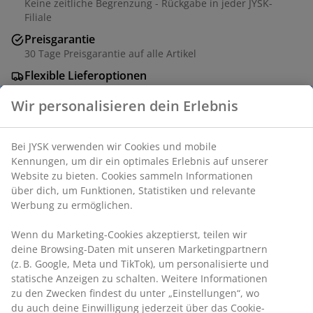
Keine zeitliche Begrenzung - Rückgabe in jeder JYSK-
Filiale
Preisgarantie
30 Tage Preisgarantie auf alle Artikel
Flexible Lieferoptionen
Schnelle und einfache Lieferung nach deiner Wahl
Artikelnummer: 3529732
Aufbauanleitung
Wir personalisieren dein Erlebnis
Bei JYSK verwenden wir Cookies und mobile Kennungen, um
Produkteigenschaften
dir ein optimales Erlebnis auf unserer Website zu bieten.
Cookies sammeln Informationen über dich, um Funktionen,
Statistiken und relevante Werbung zu ermöglichen.
Bewertungen
Wenn du Marketing-Cookies akzeptierst, teilen wir deine
(
397
)
Browsing-Daten mit unseren Marketingpartnern (z. B.