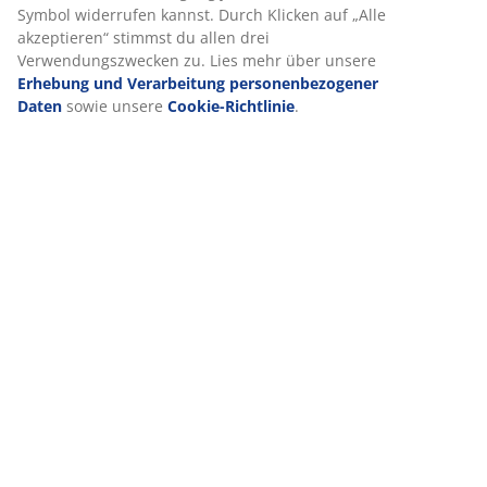
Google, Meta und TikTok), um personalisierte und statische
Anzeigen zu schalten. Weitere Informationen zu den
Zwecken findest du unter „Einstellungen“, wo du auch deine
Lieferung
Einwilligung jederzeit über das Cookie-Symbol widerrufen
kannst. Durch Klicken auf „Alle akzeptieren“ stimmst du
allen drei Verwendungszwecken zu. Lies mehr über unsere
Erhebung und Verarbeitung personenbezogener Daten
sowie unsere
Cookie-Richtlinie
.