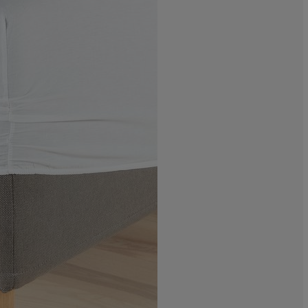
0%
30%
20%
0%