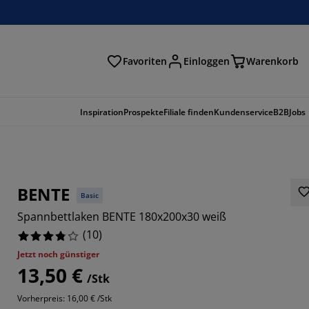
Favoriten
Einloggen
Warenkorb
n
Inspiration
Prospekte
Filiale finden
Kundenservice
B2B
Jobs
BENTE
Basic
Spannbettlaken BENTE 180x200x30 weiß
(
10
)
Jetzt noch günstiger
13,50 €
/Stk
Vorherpreis: 16,00 € /Stk