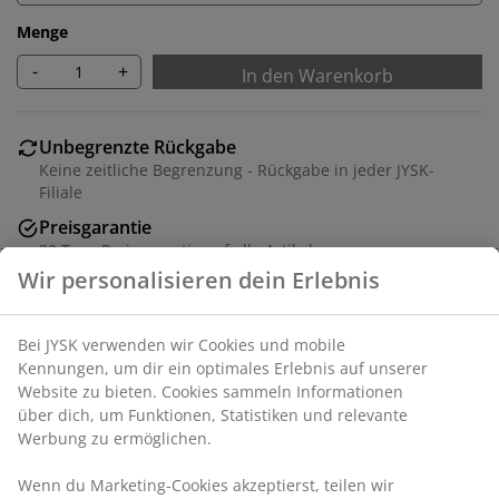
Menge
-
+
In den Warenkorb
Unbegrenzte Rückgabe
Keine zeitliche Begrenzung - Rückgabe in jeder JYSK-
Filiale
Preisgarantie
30 Tage Preisgarantie auf alle Artikel
Flexible Lieferoptionen
Schnelle und einfache Lieferung nach deiner Wahl
Artikelnummer: 1633801
Wir personalisieren dein Erlebnis
Bei JYSK verwenden wir Cookies und mobile Kennungen, um
Produkteigenschaften