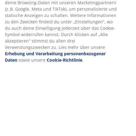
dir ein optimales Erlebnis auf unserer Website zu bieten.
Cookies sammeln Informationen über dich, um Funktionen,
Statistiken und relevante Werbung zu ermöglichen.
Bewertungen
Wenn du Marketing-Cookies akzeptierst, teilen wir deine
(
292
)
Browsing-Daten mit unseren Marketingpartnern (z. B.
Google, Meta und TikTok), um personalisierte und statische
Anzeigen zu schalten. Weitere Informationen zu den
Zwecken findest du unter „Einstellungen“, wo du auch deine
Lieferung
Einwilligung jederzeit über das Cookie-Symbol widerrufen
kannst. Durch Klicken auf „Alle akzeptieren“ stimmst du
allen drei Verwendungszwecken zu. Lies mehr über unsere
Erhebung und Verarbeitung personenbezogener Daten
sowie unsere
Cookie-Richtlinie
.