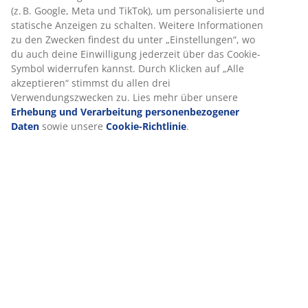
Cookies sammeln Informationen über dich, um Funktionen,
Bewertungen
Statistiken und relevante Werbung zu ermöglichen.
(
3
)
Wenn du Marketing-Cookies akzeptierst, teilen wir deine
Browsing-Daten mit unseren Marketingpartnern (z. B.
Google, Meta und TikTok), um personalisierte und statische
Lieferung
Anzeigen zu schalten. Weitere Informationen zu den
Zwecken findest du unter „Einstellungen“, wo du auch deine
Einwilligung jederzeit über das Cookie-Symbol widerrufen
kannst. Durch Klicken auf „Alle akzeptieren“ stimmst du
allen drei Verwendungszwecken zu. Lies mehr über unsere
Erhebung und Verarbeitung personenbezogener Daten
sowie unsere
Cookie-Richtlinie
.