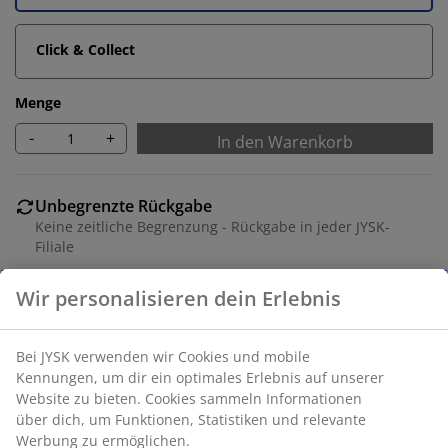
Click & Collect
Menge
-
+
In den Warenkorb
Unbegrenzte Rückgabe
Keine zeitliche Begrenzung - Rückgabe in jeder JYSK-
Filiale
Preisgarantie
30 Tage Preisgarantie auf alle Artikel
Flexible Lieferoptionen
Schnelle und einfache Lieferung nach deiner Wahl
Artikelnummer: 7339720