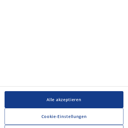
Kategorien
Kategorien
Service und Kontakt
Service und Kontakt
JYSK
JYSK
FIRMENSITZ
Folge JYSK
Alle akzeptieren
Cookie-Einstellungen