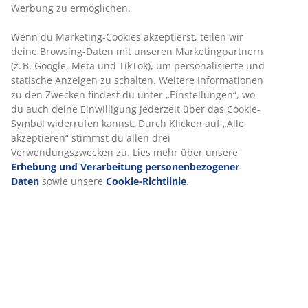
Werbung zu ermöglichen.
Wenn du Marketing-Cookies akzeptierst, teilen wir
Artikelnummer: 7391724
deine Browsing-Daten mit unseren Marketingpartnern
(z. B. Google, Meta und TikTok), um personalisierte und
statische Anzeigen zu schalten. Weitere Informationen
zu den Zwecken findest du unter „Einstellungen“, wo
Produkteigenschaften
du auch deine Einwilligung jederzeit über das Cookie-
Symbol widerrufen kannst. Durch Klicken auf „Alle
akzeptieren“ stimmst du allen drei
Verwendungszwecken zu. Lies mehr über unsere
Bewertungen
Erhebung und Verarbeitung personenbezogener
(
16
)
Daten
sowie unsere
Cookie-Richtlinie
.
Über die Marke
Lieferung