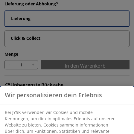
Lieferung oder Abholung?
Lieferung
Click & Collect
Menge
-
+
In den Warenkorb
Unbegrenzte Rückgabe
Keine zeitliche Begrenzung - Rückgabe in jeder JYSK-
Wir personalisieren dein Erlebnis
Filiale
Preisgarantie
Bei JYSK verwenden wir Cookies und mobile
30 Tage Preisgarantie auf alle Artikel
Kennungen, um dir ein optimales Erlebnis auf unserer
Flexible Lieferoptionen
Website zu bieten. Cookies sammeln Informationen
Schnelle und einfache Lieferung nach deiner Wahl
über dich, um Funktionen, Statistiken und relevante