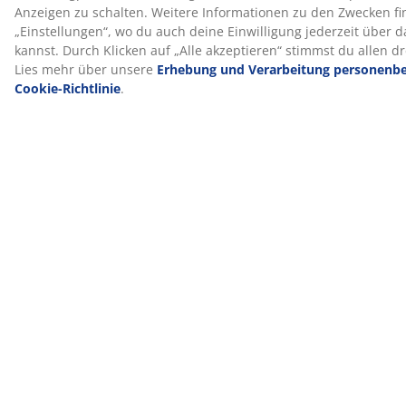
Tage lang in Ruhe zu Hause. Solltest du nicht
vollständig zufrieden sein, kannst du sie gegen ein
anderes Modell umtauschen. Alle GOLD
Federkernmatratzen verfügen zudem über eine
erweiterte 25-Jahres-Garantie.
Wendbar
Du kannst die Matratze wenden und von Kopf- zu
Fußende drehen. Dadurch wird eine übermäßige
Beanspruchung derselben Bereiche vermieden und die
Lebensdauer der Matratze verlängert.
Wir helfen dir gerne bei der Wahl der richtigen
Matratze
Um mehr darüber zu erfahren, welche Matratze für
dich die richtige ist, lese unseren Ratgeber oder
besuche deine JYSK-Filiale vor Ort. Dort kannst du
verschiedene Modelle testen und dich anhand deiner
Schlafposition und deiner persönlichen Vorlieben
beraten lassen, um die passende Matratze zu finden.