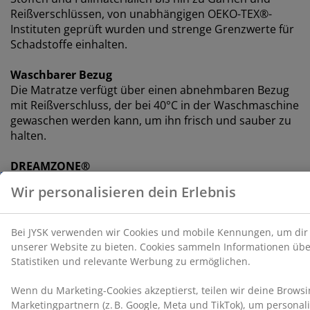
Reißverschlüssen, von unabhängigen OEKO-TEX®-
Instituten geprüft wurden und strenge Grenzwerte für
Schadstoffe einhalten.
Waschbarer Bezug
Die Matratze verfügt über einen abnehmbaren Bezug
mit Reißverschluss, der bei 40°C in der Waschmaschine
gewaschen werden kann, um ihn frisch und sauber zu
halten.
DREAMZONE®
DREAMZONE® hat sich der Verbesserung deines
Schlafs durch individuelle Matratzen- und
Bettenlösungen verschrieben. Qualität und
Funktionalität stehen seit der Gründung des
Unternehmens in Dänemark im Jahr 2003 an erster
Stelle. DREAMZONE® ist exklusiv bei JYSK erhältlich.
100 Tage Probeliegen und 25 Jahre Garantie
Teste deine neue JYSK GOLD Federkernmatratze 100