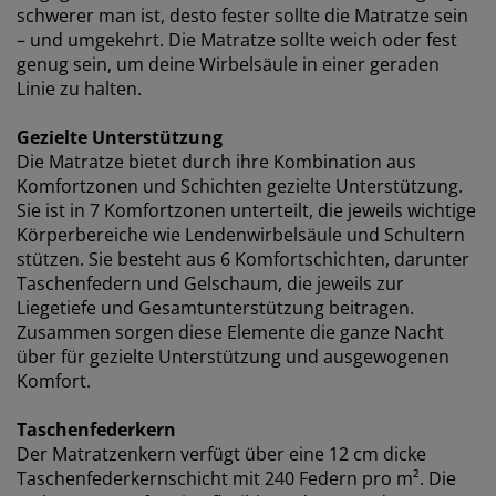
(z. B. Google, Meta und TikTok), um personalisierte und
schwerer man ist, desto fester sollte die Matratze sein
statische Anzeigen zu schalten. Weitere Informationen
– und umgekehrt. Die Matratze sollte weich oder fest
zu den Zwecken findest du unter „Einstellungen“, wo
genug sein, um deine Wirbelsäule in einer geraden
du auch deine Einwilligung jederzeit über das Cookie-
Linie zu halten.
Symbol widerrufen kannst. Durch Klicken auf „Alle
akzeptieren“ stimmst du allen drei
Gezielte Unterstützung
Verwendungszwecken zu. Lies mehr über unsere
Die Matratze bietet durch ihre Kombination aus
Erhebung und Verarbeitung personenbezogener
Komfortzonen und Schichten gezielte Unterstützung.
Daten
sowie unsere
Cookie-Richtlinie
.
Sie ist in 7 Komfortzonen unterteilt, die jeweils wichtige
Körperbereiche wie Lendenwirbelsäule und Schultern
stützen. Sie besteht aus 6 Komfortschichten, darunter
Taschenfedern und Gelschaum, die jeweils zur
Liegetiefe und Gesamtunterstützung beitragen.
Zusammen sorgen diese Elemente die ganze Nacht
über für gezielte Unterstützung und ausgewogenen
Komfort.
Taschenfederkern
Der Matratzenkern verfügt über eine 12 cm dicke
Taschenfederkernschicht mit 240 Federn pro m². Die