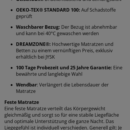
OEKO-TEX® STANDARD 100:
Auf Schadstoffe
geprüft
Waschbarer Bezug:
Der Bezug ist abnehmbar
und kann bei 40°C gewaschen werden
DREAMZONE®:
Hochwertige Matratzen und
Betten zu einem vernünftigen Preis, exklusiv
erhältlich bei JYSK
Wir personalisieren dein Erlebnis
100 Tage Probezeit und 25 Jahre Garantie:
Eine
bewährte und langlebige Wahl
Bei JYSK verwenden wir Cookies und mobile
Wendbar
: Verlängert die Lebensdauer der
Kennungen, um dir ein optimales Erlebnis auf unserer
Matratze
Website zu bieten. Cookies sammeln Informationen
über dich, um Funktionen, Statistiken und relevante
Feste Matratze
Werbung zu ermöglichen.
Eine feste Matratze verteilt das Körpergewicht
gleichmäßig und sorgt so für eine stabile Liegefläche
Wenn du Marketing-Cookies akzeptierst, teilen wir
und optimale Unterstützung die ganze Nacht. Das
deine Browsing-Daten mit unseren Marketingpartnern
Liegegefühl ist individuell verschieden. Generell gilt: Je