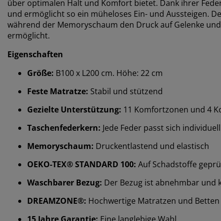
über optimalen Halt und Komfort bietet. Dank ihrer Fed
und ermöglicht so ein müheloses Ein- und Aussteigen. De
während der Memoryschaum den Druck auf Gelenke und M
ermöglicht.
Eigenschaften
Größe:
B100 x L200 cm. Höhe: 22 cm
Feste Matratze:
Stabil und stützend
Gezielte Unterstützung:
11 Komfortzonen und 4 Ko
Taschenfederkern:
Jede Feder passt sich individue
Memoryschaum:
Druckentlastend und elastisch
OEKO-TEX® STANDARD 100:
Auf Schadstoffe geprü
Waschbarer Bezug:
Der Bezug ist abnehmbar und 
DREAMZONE®:
Hochwertige Matratzen und Betten zu
15 Jahre Garantie:
Eine langlebige Wahl