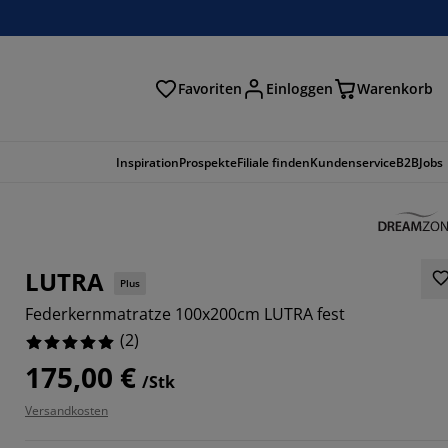
Favoriten
Einloggen
Warenkorb
n
Inspiration
Prospekte
Filiale finden
Kundenservice
B2B
Jobs
LUTRA
Plus
Federkernmatratze 100x200cm LUTRA fest
(
2
)
175,00 €
/Stk
Versandkosten