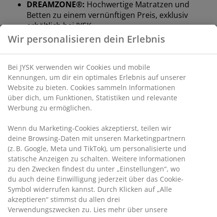
DREAMZONE®:
Hochwertige Matratzen und
Betten zu einem vernünftigen Preis, exklusiv
erhältlich bei JYSK
Wir personalisieren dein Erlebnis
15 Jahre Garantie:
Eine langlebige Wahl
Feste Matratze
Bei JYSK verwenden wir Cookies und mobile
Eine feste Matratze verteilt das Körpergewicht
Kennungen, um dir ein optimales Erlebnis auf unserer
gleichmäßig und sorgt so für eine stabile Liegefläche
Website zu bieten. Cookies sammeln Informationen
und optimale Unterstützung die ganze Nacht. Das
über dich, um Funktionen, Statistiken und relevante
Liegegefühl ist individuell verschieden. Generell gilt: Je
Werbung zu ermöglichen.
schwerer man ist, desto fester sollte die Matratze sein
– und umgekehrt. Die Matratze sollte weich oder fest
Wenn du Marketing-Cookies akzeptierst, teilen wir
genug sein, um deine Wirbelsäule in einer geraden
deine Browsing-Daten mit unseren Marketingpartnern
Linie zu halten.
(z. B. Google, Meta und TikTok), um personalisierte und
statische Anzeigen zu schalten. Weitere Informationen
Gezielte Unterstützung
zu den Zwecken findest du unter „Einstellungen“, wo
Die Matratze bietet durch ihre Kombination aus
du auch deine Einwilligung jederzeit über das Cookie-
Komfortzonen und Schichten gezielte Unterstützung.
Symbol widerrufen kannst. Durch Klicken auf „Alle
akzeptieren“ stimmst du allen drei
Sie ist in 11 Komfortzonen unterteilt, die jeweils
Verwendungszwecken zu. Lies mehr über unsere
wichtige Körperbereiche wie Lendenwirbelsäule und