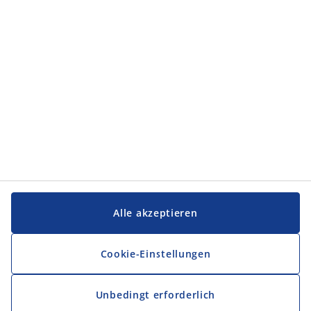
Kategorien
Service und Kontakt
Service und Kontakt
JYSK
JYSK
FIRMENSITZ
Folge JYSK
Alle akzeptieren
Cookie-Einstellungen
Unbedingt erforderlich