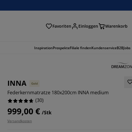
Favoriten
Einloggen
Warenkorb
n
Inspiration
Prospekte
Filiale finden
Kundenservice
B2B
Jobs
INNA
Gold
Federkernmatratze 180x200cm INNA medium
(
30
)
999,00 €
/Stk
Versandkosten
3334%