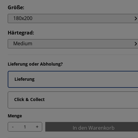
Größe
:
3335%
180x200
Härtegrad
:
3335%
Medium
Lieferung oder Abholung?
Lieferung
Click & Collect
Menge
-
+
In den Warenkorb