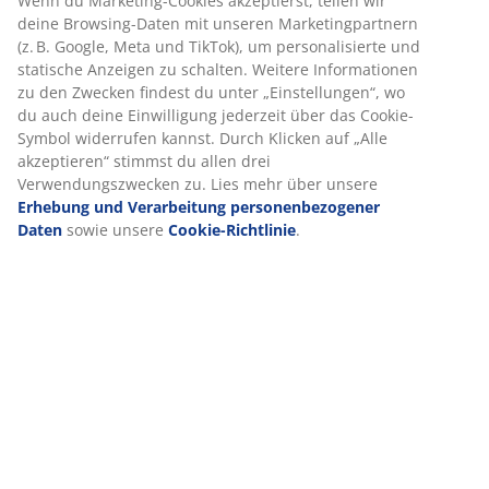
sein, um deine Wirbelsäule in einer geraden Linie zu
halten.
Gezielte Unterstützung
Die Matratze ist für gezielte Unterstützung konzipiert.
Sie besteht aus 4 Komfortschichten, darunter
Bonellfedern und Polyetherschaum, die jeweils zur
Liegetiefe und Gesamtunterstützung beitragen.
Zusammen sorgen diese Schichten für ausgewogenen
Komfort die ganze Nacht.
Bonellfedern
Der Matratzenkern verfügt über eine 13 cm dicke
Bonellfederkernschicht mit 117 Federn pro m². Die
miteinander verbundenen Federn sorgen für eine
gleichmäßige und feste Unterstützung der gesamten
Liegefläche.
Polyetherschaum
Polyetherschaum ist ein häufig verwendeter
Schaumstofftyp, der festen Halt bietet und für den