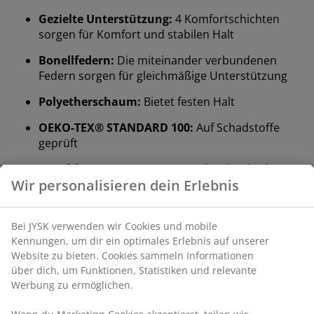
Gezielte Unterstützung:
4 Komfortschichten
sorgen für Komfort und stabilen Halt
Bonellfedern:
Die miteinander verbundenen
Federn sorgen für gleichmäßige Unterstützung
Polyetherschaum:
Bietet festen Halt
OEKO-TEX® STANDARD 100:
Auf Schadstoffe
geprüft
Waschbarer Bezug:
Der Bezug ist abnehmbar
und kann bei 40°C gewaschen werden.
Medium Matratze
Eine medium Matratze ist eine vielseitige Wahl, die
ausgewogene Unterstützung und moderate
Anpassungsfähigkeit bietet. Das Liegegefühl ist
individuell verschieden. Generell gilt: Je schwerer man
ist, desto fester sollte die Matratze sein – und
umgekehrt. Die Matratze sollte weich oder fest genug