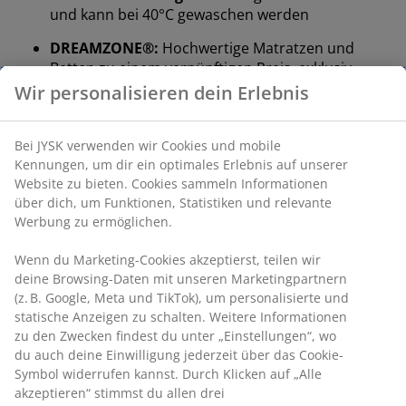
und kann bei 40°C gewaschen werden
DREAMZONE®:
Hochwertige Matratzen und
Betten zu einem vernünftigen Preis, exklusiv
erhältlich bei JYSK
15 Jahre Garantie:
Eine langlebige Wahl
Feste Matratze
Eine feste Matratze verteilt das Körpergewicht
gleichmäßig und sorgt so für eine stabile Liegefläche
und optimale Unterstützung die ganze Nacht. Das
Liegegefühl ist individuell verschieden. Generell gilt: Je
schwerer man ist, desto fester sollte die Matratze sein
– und umgekehrt. Die Matratze sollte weich oder fest
genug sein, um deine Wirbelsäule in einer geraden
Linie zu halten.
Gezielte Unterstützung
Die Matratze bietet durch ihre Kombination aus
Komfortzonen und Schichten gezielte Unterstützung.