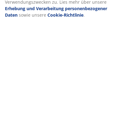
Sie ist in 11 Komfortzonen unterteilt, die jeweils
wichtige Körperbereiche wie Lendenwirbelsäule und
Schultern stützen. Sie besteht aus 3 Komfortschichten,
darunter Hourglass™ Federn und Gelschaum, die
jeweils zur Liegetiefe und Gesamtunterstützung
beitragen. Zusammen sorgen diese Elemente die ganze
Nacht über für gezielte Unterstützung und
ausgewogenen Komfort.
Hourglass™-Federn
Der Matratzenkern verfügt über eine 13 cm dicke
Hourglass™-Federkernschicht mit 265 Federn pro m².
Diese Federn sind oben und unten breiter, wodurch
ein zunächst weiches Liegegefühl entsteht, das sich mit
zunehmendem Druck allmählich verfestigt. Diese
Konstruktion sorgt für einen sanfteren Übergang
zwischen der oberen Schicht und den Federn und
damit für ein gleichmäßigeres Liegegefühl.
Gelschaum