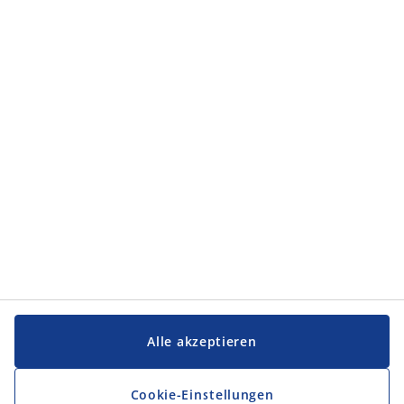
Kategorien
Kategorien
Service und Kontakt
Service und Kontakt
JYSK
JYSK
FIRMENSITZ
Folge JYSK