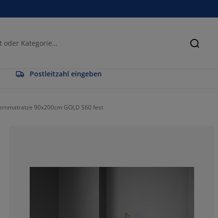
Suche
Postleitzahl eingeben
ernmatratze 90x200cm GOLD S60 fest
85.1851851851