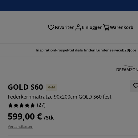
Favoriten
Einloggen
Warenkorb
n
Inspiration
Prospekte
Filiale finden
Kundenservice
B2B
Jobs
GOLD S60
Gold
Federkernmatratze 90x200cm GOLD S60 fest
(
27
)
599,00 €
/Stk
Versandkosten
8519%