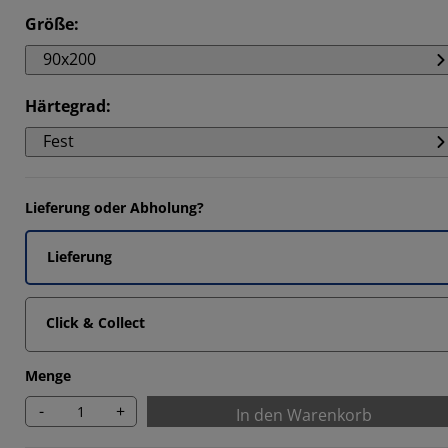
4066%
Größe
:
7033%
90x200
Härtegrad
:
7033%
Fest
Lieferung oder Abholung?
Lieferung
Click & Collect
Menge
-
+
In den Warenkorb