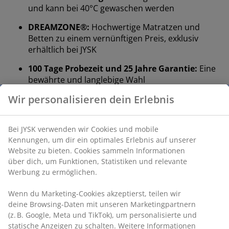
und kann bei 40°C gewaschen werden
DREAMZONE®:
Hochwertige Matratzen und
Betten zu einem vernünftigen Preis, exklusiv
erhältlich bei JYSK
100 Tage Probezeit und 25 Jahre Garantie:
Eine
bewährte und langlebige Wahl
Wir personalisieren dein Erlebnis
Wendbar
: Verlängert die Lebensdauer der
Matratze
Medium Matratze
Bei JYSK verwenden wir Cookies und mobile
Eine medium Matratze ist eine vielseitige Wahl, die
Kennungen, um dir ein optimales Erlebnis auf unserer
Website zu bieten. Cookies sammeln Informationen
ausgewogene Unterstützung und moderate
über dich, um Funktionen, Statistiken und relevante
Anpassungsfähigkeit bietet. Das Liegegefühl ist
Werbung zu ermöglichen.
individuell verschieden. Generell gilt: Je schwerer man
ist, desto fester sollte die Matratze sein – und
Wenn du Marketing-Cookies akzeptierst, teilen wir
umgekehrt. Die Matratze sollte weich oder fest genug
deine Browsing-Daten mit unseren Marketingpartnern
sein, um deine Wirbelsäule in einer geraden Linie zu
(z. B. Google, Meta und TikTok), um personalisierte und
halten.
statische Anzeigen zu schalten. Weitere Informationen