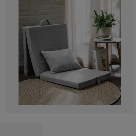
15.71428571428
9.047619047619
3.333333333333
14.76190476190