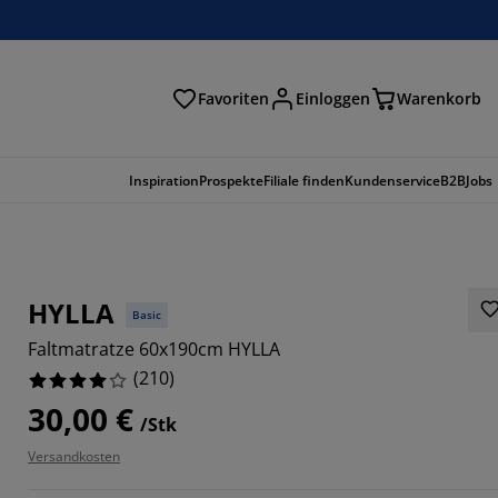
Favoriten
Einloggen
Warenkorb
n
Inspiration
Prospekte
Filiale finden
Kundenservice
B2B
Jobs
HYLLA
Basic
Faltmatratze 60x190cm HYLLA
(
210
)
30,00 €
/Stk
Versandkosten
714%