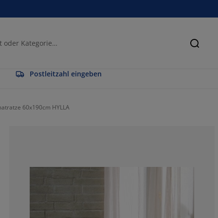
Suche
Postleitzahl eingeben
matratze 60x190cm HYLLA
57.14285714285