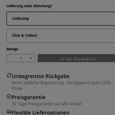
5714%
Lieferung oder Abholung?
047%
Lieferung
3335%
4763%
Click & Collect
Menge
-
+
In den Warenkorb
Unbegrenzte Rückgabe
Keine zeitliche Begrenzung - Rückgabe in jeder JYSK-
Filiale
Preisgarantie
30 Tage Preisgarantie auf alle Artikel
Flexible Lieferoptionen