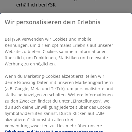
erhältlich bei JYSK
100 Tage Probeschlafen und 25 Jahre Garantie:
Wir personalisieren dein Erlebnis
Eine bewährte und langlebige Wahl
Sehr feste Matratze
Bei JYSK verwenden wir Cookies und mobile
Eine sehr feste Matratze bietet sofortige Unterstützung
Kennungen, um dir ein optimales Erlebnis auf unserer
und minimiert so die ganze Nacht lang ein Einsinken.
Website zu bieten. Cookies sammeln Informationen
Das Komfortempfinden ist individuell verschieden,
über dich, um Funktionen, Statistiken und relevante
aber im Allgemeinen gilt: Je schwerer man ist, desto
Werbung zu ermöglichen.
fester sollte die Matratze sein – und umgekehrt. Die
Matratze sollte weich oder fest genug sein, um deine
Wenn du Marketing-Cookies akzeptierst, teilen wir
Wirbelsäule in einer geraden Linie zu halten.
deine Browsing-Daten mit unseren Marketingpartnern
(z. B. Google, Meta und TikTok), um personalisierte und
Gezielte Unterstützung
statische Anzeigen zu schalten. Weitere Informationen
Die Matratze bietet durch ihre Kombination aus
zu den Zwecken findest du unter „Einstellungen“, wo
Komfortzonen und Schichten gezielte Unterstützung.
du auch deine Einwilligung jederzeit über das Cookie-
Sie ist in 7 Komfortzonen unterteilt, die jeweils wichtige
Symbol widerrufen kannst. Durch Klicken auf „Alle
Körperbereiche wie Lendenwirbelsäule und Schultern
akzeptieren“ stimmst du allen drei
stützen. Sie besteht aus 3 Komfortschichten, darunter
Verwendungszwecken zu. Lies mehr über unsere
Gelschaum und Polyetherschaum, die jeweils zur
Erhebung und Verarbeitung personenbezogener