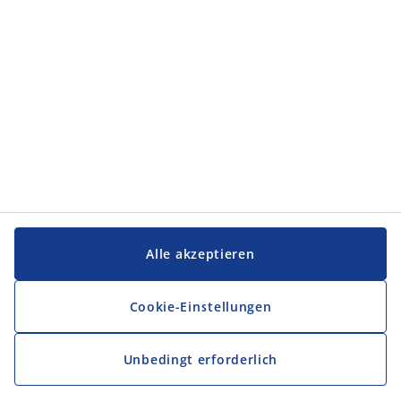
Service und Kontakt
Service und Kontakt
JYSK
JYSK
FIRMENSITZ
Folge JYSK
Alle akzeptieren
Cookie-Einstellungen
Unbedingt erforderlich