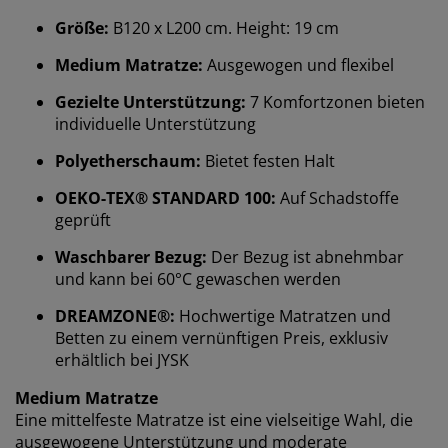
Größe:
B120 x L200 cm. Height: 19 cm
Medium Matratze:
Ausgewogen und flexibel
Gezielte Unterstützung:
7 Komfortzonen bieten
individuelle Unterstützung
Polyetherschaum:
Bietet festen Halt
OEKO-TEX® STANDARD 100:
Auf Schadstoffe
geprüft
Waschbarer Bezug:
Der Bezug ist abnehmbar
und kann bei 60°C gewaschen werden
DREAMZONE®:
Hochwertige Matratzen und
Betten zu einem vernünftigen Preis, exklusiv
erhältlich bei JYSK
Wir personalisieren dein Erlebnis
Medium Matratze
Eine mittelfeste Matratze ist eine vielseitige Wahl, die
ausgewogene Unterstützung und moderate
Bei JYSK verwenden wir Cookies und mobile