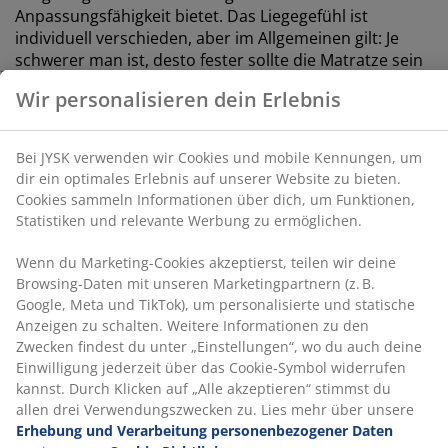
Anpassungsfähigkeit bietet. Das Liegegefühl ist
Kennungen, um dir ein optimales Erlebnis auf unserer
individuell verschieden, aber im Allgemeinen gilt: Je
Website zu bieten. Cookies sammeln Informationen
über dich, um Funktionen, Statistiken und relevante
schwerer man ist, desto fester sollte die Matratze sein
Werbung zu ermöglichen.
– und umgekehrt. Die Matratze sollte weich oder fest
genug sein, um deine Wirbelsäule in einer geraden
Wenn du Marketing-Cookies akzeptierst, teilen wir
Linie zu halten.
deine Browsing-Daten mit unseren Marketingpartnern
Gezielte Unterstützung
(z. B. Google, Meta und TikTok), um personalisierte und
statische Anzeigen zu schalten. Weitere Informationen
Die Matratze ist so konzipiert, dass sie gezielte
zu den Zwecken findest du unter „Einstellungen“, wo
Unterstützung bietet. Sie ist in 7 Komfortzonen
du auch deine Einwilligung jederzeit über das Cookie-
unterteilt, die jeweils wichtige Körperbereiche wie
Symbol widerrufen kannst. Durch Klicken auf „Alle
Lendenwirbelsäule und Schultern stützen. Dies sorgt
akzeptieren“ stimmst du allen drei
die ganze Nacht lang für gezielte Unterstützung und
Verwendungszwecken zu. Lies mehr über unsere
ausgewogenen Komfort.
Erhebung und Verarbeitung personenbezogener
Daten
sowie unsere
Cookie-Richtlinie
.
Polyetherschaum
Polyetherschaum ist ein häufig verwendeter
Schaumstofftyp, der festen Halt bietet und für den
täglichen Schlafbedarf geeignet ist.
OEKO-TEX® STANDARD 100