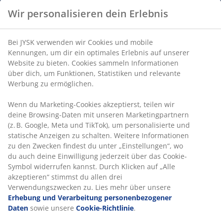
15 Jahre Garantie:
Eine langlebige Wahl
Feste Matratze
Eine feste Matratze verteilt dein Körpergewicht
gleichmäßig und sorgt so die ganze Nacht lang für eine
stabile Liegefläche und eine optimale Unterstützung.
Das Liegegefühl ist individuell verschieden, aber im
Allgemeinen gilt: Je schwerer man ist, desto fester
sollte die Matratze sein – und umgekehrt. Die Matratze
sollte weich oder fest genug sein, um deine Wirbelsäule
in einer geraden Linie zu halten.
Gezielte Unterstützung
Die Matratze bietet gezielte Unterstützung. Sie besteht
aus 2 Komfortzonen aus Air-Memoryschaum und
Polyether, die jeweils zur Liegetiefe und
Gesamtstützung beitragen. Zusammen sorgen diese
Schichten die ganze Nacht lang für ausgewogenen
Komfort.