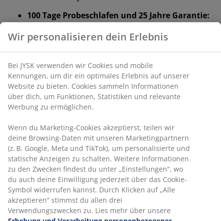
100 Tage Probeschlafen und 25 Jahre Garantie:
Eine bewährte und langlebige Wahl
Wir personalisieren dein Erlebnis
Medium Matratze
Eine mittelfeste Matratze ist eine vielseitige Wahl, die
Bei JYSK verwenden wir Cookies und mobile
ausgewogene Unterstützung und moderate
Kennungen, um dir ein optimales Erlebnis auf unserer
Anpassungsfähigkeit bietet. Das Liegegefühl ist
Website zu bieten. Cookies sammeln Informationen
individuell verschieden, aber im Allgemeinen gilt: Je
über dich, um Funktionen, Statistiken und relevante
schwerer man ist, desto fester sollte die Matratze sein
Werbung zu ermöglichen.
– und umgekehrt. Die Matratze sollte weich oder fest
genug sein, um deine Wirbelsäule in einer geraden
Wenn du Marketing-Cookies akzeptierst, teilen wir
Linie zu halten.
deine Browsing-Daten mit unseren Marketingpartnern
(z. B. Google, Meta und TikTok), um personalisierte und
Gezielte Unterstützung
statische Anzeigen zu schalten. Weitere Informationen
Die Matratze bietet durch ihre Kombination aus
zu den Zwecken findest du unter „Einstellungen“, wo
Komfortzonen und Schichten gezielte Unterstützung.
du auch deine Einwilligung jederzeit über das Cookie-
Sie ist in 7 Komfortzonen unterteilt, die jeweils wichtige
Symbol widerrufen kannst. Durch Klicken auf „Alle
Körperbereiche wie Lendenwirbelsäule und Schultern
akzeptieren“ stimmst du allen drei
stützen. Sie besteht aus 3 Komfortschichten, darunter
Verwendungszwecken zu. Lies mehr über unsere
Gelschaum und Polyetherschaum, die jeweils zur
Erhebung und Verarbeitung personenbezogener