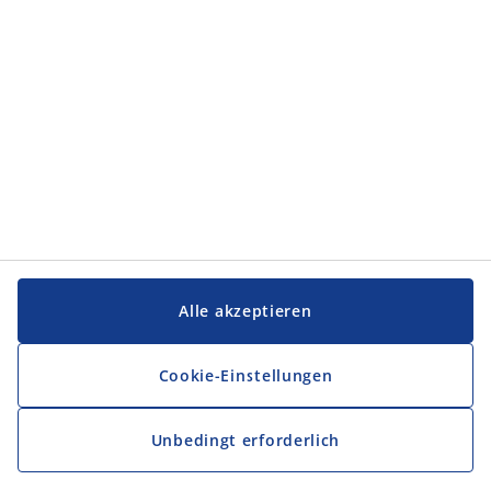
Service und Kontakt
Service und Kontakt
JYSK
JYSK
FIRMENSITZ
Folge JYSK
Alle akzeptieren
Cookie-Einstellungen
Unbedingt erforderlich