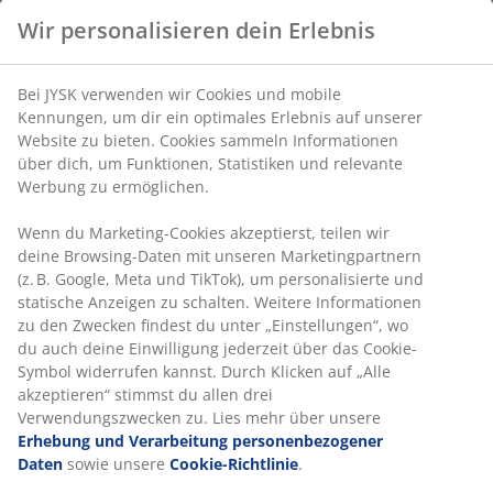
Wir personalisieren dein Erlebnis
15 Jahre Garantie:
Eine langlebige Wahl
Feste Matratze
Bei JYSK verwenden wir Cookies und mobile
Eine feste Matratze verteilt dein Körpergewicht
Kennungen, um dir ein optimales Erlebnis auf unserer
gleichmäßig und sorgt so die ganze Nacht lang für eine
Website zu bieten. Cookies sammeln Informationen
stabile Liegefläche und eine optimale Unterstützung.
über dich, um Funktionen, Statistiken und relevante
Das Liegegefühl ist individuell verschieden, aber im
Werbung zu ermöglichen.
Allgemeinen gilt: Je schwerer man ist, desto fester
sollte die Matratze sein – und umgekehrt. Die Matratze
Wenn du Marketing-Cookies akzeptierst, teilen wir
sollte weich oder fest genug sein, um deine Wirbelsäule
deine Browsing-Daten mit unseren Marketingpartnern
in einer geraden Linie zu halten.
(z. B. Google, Meta und TikTok), um personalisierte und
statische Anzeigen zu schalten. Weitere Informationen
Gezielte Unterstützung
zu den Zwecken findest du unter „Einstellungen“, wo
Die Matratze bietet gezielte Unterstützung. Sie besteht
du auch deine Einwilligung jederzeit über das Cookie-
aus 2 Komfortzonen aus Air-Memoryschaum und
Symbol widerrufen kannst. Durch Klicken auf „Alle
Polyether, die jeweils zur Liegetiefe und
akzeptieren“ stimmst du allen drei
Gesamtstützung beitragen. Zusammen sorgen diese
Verwendungszwecken zu. Lies mehr über unsere
Schichten die ganze Nacht lang für ausgewogenen
Erhebung und Verarbeitung personenbezogener
Komfort.
Daten
sowie unsere
Cookie-Richtlinie
.