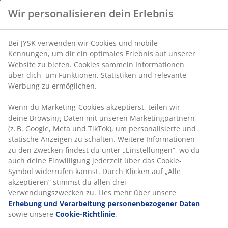
Sehr feste Matratze
Eine sehr feste Matratze bietet sofortige Unterstützung
Bei JYSK verwenden wir Cookies und mobile
und minimiert so die ganze Nacht lang ein Einsinken.
Kennungen, um dir ein optimales Erlebnis auf unserer
Das Komfortempfinden ist individuell verschieden,
Website zu bieten. Cookies sammeln Informationen
aber im Allgemeinen gilt: Je schwerer man ist, desto
über dich, um Funktionen, Statistiken und relevante
Werbung zu ermöglichen.
fester sollte die Matratze sein – und umgekehrt. Die
Matratze sollte weich oder fest genug sein, um deine
Wenn du Marketing-Cookies akzeptierst, teilen wir
Wirbelsäule in einer geraden Linie zu halten.
deine Browsing-Daten mit unseren Marketingpartnern
Gezielte Unterstützung
(z. B. Google, Meta und TikTok), um personalisierte und
Die Matratze ist so konzipiert, dass sie gezielte
statische Anzeigen zu schalten. Weitere Informationen
zu den Zwecken findest du unter „Einstellungen“, wo
Unterstützung bietet. Sie ist in 7 Komfortzonen
du auch deine Einwilligung jederzeit über das Cookie-
unterteilt, die jeweils wichtige Körperbereiche wie
Symbol widerrufen kannst. Durch Klicken auf „Alle
Lendenwirbelsäule und Schultern stützen. Dies sorgt
akzeptieren“ stimmst du allen drei
die ganze Nacht lang für gezielte Unterstützung und
Verwendungszwecken zu. Lies mehr über unsere
ausgewogenen Komfort.
Erhebung und Verarbeitung personenbezogener
Daten
sowie unsere
Cookie-Richtlinie
.
Hochelastischer Schaumstoff
Der strapazierfähige, hochelastische Schaumstoff
sorgt für eine flexible und elastische Matratze. Er