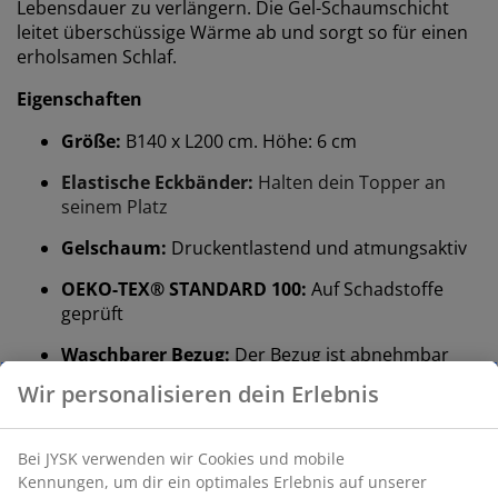
Lebensdauer zu verlängern. Die Gel-Schaumschicht
leitet überschüssige Wärme ab und sorgt so für einen
erholsamen Schlaf.
Eigenschaften
Größe:
B140 x L200 cm. Höhe:
6 cm
Elastische Eckbänder:
Halten dein Topper an
seinem Platz
Gelschaum:
Druckentlastend und atmungsaktiv
OEKO-TEX® STANDARD 100:
Auf Schadstoffe
geprüft
Waschbarer Bezug:
Der Bezug ist abnehmbar
und kann bei 60°C gewaschen werden.
DREAMZONE®:
Hochwertige Matratzen und
Betten zu einem vernünftigen Preis, exklusiv
erhältlich bei JYSK