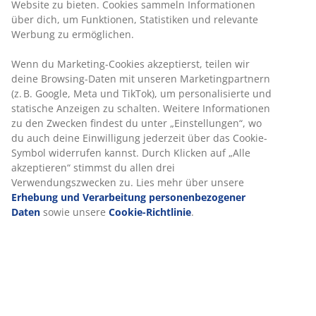
Elastische Eckbänder
Elastische Eckbänder verhindern, dass der Topper
nachts verrutscht.
Gelschaum
Gelschaum passt sich deinem Körper an und sorgt für
ein angenehmes Liegegefühl. Er verteilt dein Gewicht
gleichmäßig und entlastet so Muskeln und Gelenke. Die
offene Zellstruktur und die Gelperlen im Schaum
verbessern die Luftzirkulation und leiten
überschüssige Wärme ab. Daher ist er ideal, wenn du
nachts leicht schwitzt.
®
OEKO-TEX
STANDARD 100
®
Diese Matratze ist nach OEKO-TEX
STANDARD 100
zertifiziert. Das bedeutet, dass alle Komponenten, von
Stoffen und Füllmaterialien bis hin zu Garnen und
Reißverschlüssen, von unabhängigen OEKO-TEX®-
Instituten geprüft wurden und strenge Grenzwerte für
Schadstoffe einhalten.