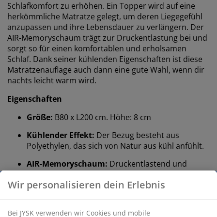
Schlafkomfort zu erhöhen. Ein Topper wird auf eine
herkömmliche Matratze gelegt, um deren Liegegefühl
anzupassen und ihre Lebensdauer zu verlängern. Der
AIR-Memoryschaum trägt zur Druckentlastung bei und
sorgt so für einen komfortablen und erholsamen
Schlaf. Dank seiner kühlenden Eigenschaften ist diese
Matratzenauflage auch dann eine gute Wahl, wenn dir
nachts leicht warm wird.
Eigenschaften
Größe:
B80 x L200 cm. Höhe: 8 cm
Kühlender Effekt:
Der Bezug besteht aus
Polyethylen, das sich von Natur aus kühl anfühlt.
AIR-Memoryschaum:
Druckentlastend und
elastisch
Wir personalisieren dein Erlebnis
OEKO-TEX® STANDARD 100:
Auf Schadstoffe
geprüft
Bei JYSK verwenden wir Cookies und mobile