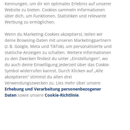
Waschbarer Bezug:
Der Bezug ist abnehmbar
Kennungen, um dir ein optimales Erlebnis auf unserer
und kann bei 40°C gewaschen werden
Website zu bieten. Cookies sammeln Informationen
über dich, um Funktionen, Statistiken und relevante
WELLPUR®:
Skandinavische Marke für
Werbung zu ermöglichen.
Schlafprodukte, exklusiv erhältlich bei JYSK
Wenn du Marketing-Cookies akzeptierst, teilen wir
Kühlender Effekt
deine Browsing-Daten mit unseren Marketingpartnern
Der Bezug enthält Polyethylenfasern, die die Wärme
(z. B. Google, Meta und TikTok), um personalisierte und
effektiv ableiten und dadurch einen sofortigen
statische Anzeigen zu schalten. Weitere Informationen
Kühleffekt erzielen.
zu den Zwecken findest du unter „Einstellungen“, wo
du auch deine Einwilligung jederzeit über das Cookie-
AIR-Memoryschaum
Symbol widerrufen kannst. Durch Klicken auf „Alle
AIR-Memoryschaum passt sich präzise deinem Körper
akzeptieren“ stimmst du allen drei
an und sorgt für ein angenehmes Liegegefühl. Er
Verwendungszwecken zu. Lies mehr über unsere
verteilt dein Gewicht gleichmäßig und entlastet so
Erhebung und Verarbeitung personenbezogener
Muskeln und Gelenke. Zudem ist AIR-Memoryschaum
Daten
sowie unsere
Cookie-Richtlinie
.
unempfindlich gegenüber der Raumtemperatur und
bleibt daher auch in einem kühlen Schlafraum elastisch
und stützend.
®
OEKO-TEX
STANDARD 100
®
Der Topper ist nach OEKO-TEX
STANDARD 100