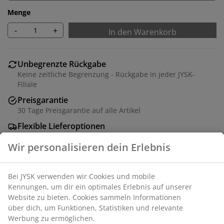
Menge
-
+
In den Warenkorb
Unbegrenzte Rückgabe
Keine zeitliche Begrenzung - Rückgabe in jeder JYSK-
Filiale
Preisgarantie
30 Tage Preisgarantie auf alle Artikel
Flexible Lieferoptionen
Schnelle und einfache Lieferung nach deiner Wahl
Polyester. Zwei Lagen von transparenten und
geschlossenen Streifen ermöglichen es, die Menge des
Lichts in den Raum zu regulieren. Mit Kettenzug. B100 x
H180 cm