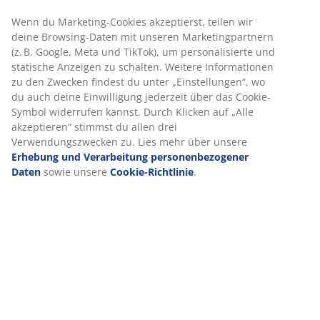
Artikelnummer: 5529529
Aufbauanleitung
Produkteigenschaften
Bewertungen
(
232
)
Lieferung
Wir personalisieren dein Erlebnis