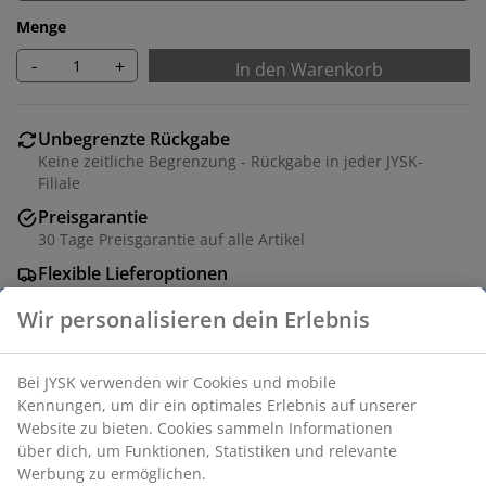
Menge
-
+
In den Warenkorb
Unbegrenzte Rückgabe
Keine zeitliche Begrenzung - Rückgabe in jeder JYSK-
Filiale
Preisgarantie
30 Tage Preisgarantie auf alle Artikel
Flexible Lieferoptionen
Schnelle und einfache Lieferung nach deiner Wahl
Polyester. Zwei Lagen von transparenten und
geschlossenen Streifen ermöglichen es, die Menge des
Lichts in den Raum zu regulieren. Mit Kettenzug. B120 x
H180 cm