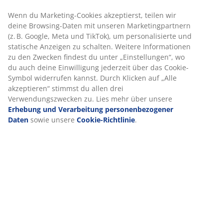
Artikelnummer: 5529513
Aufbauanleitung
Produkteigenschaften
Bewertungen
(
300
)
Lieferung