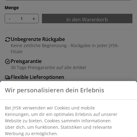
Menge
-
+
In den Warenkorb
Unbegrenzte Rückgabe
Keine zeitliche Begrenzung - Rückgabe in jeder JYSK-
Filiale
Preisgarantie
30 Tage Preisgarantie auf alle Artikel
Flexible Lieferoptionen
Schnelle und einfache Lieferung nach deiner Wahl
Polyester. Zwei Lagen von transparenten und
geschlossenen Streifen ermöglichen es, die Menge des
Lichts in den Raum zu regulieren. Mit Kettenzug. B80 x
H180 cm