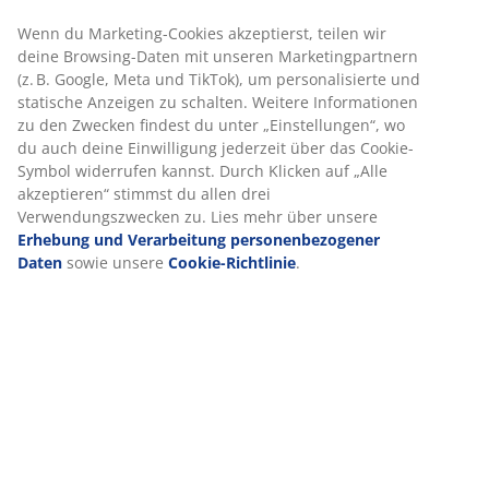
Artikelnummer: 5529502
Aufbauanleitung
Produkteigenschaften
Bewertungen
(
343
)
Lieferung