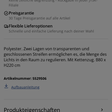
Keine zeitliche Begrenzung - Rückgabe in jeder JYSK-
Filiale
Preisgarantie
30 Tage Preisgarantie auf alle Artikel
Flexible Lieferoptionen
Schnelle und einfache Lieferung nach deiner Wahl
Polyester. Zwei Lagen von transparenten und
geschlossenen Streifen ermöglichen es, die Menge des
Lichts in den Raum zu regulieren. Mit Kettenzug. B80 x
Wir personalisieren dein Erlebnis
H220 cm
Bei JYSK verwenden wir Cookies und mobile
Artikelnummer: 5529506
Kennungen, um dir ein optimales Erlebnis auf unserer
Aufbauanleitung
Website zu bieten. Cookies sammeln Informationen
über dich, um Funktionen, Statistiken und relevante
Werbung zu ermöglichen.
Produkteigenschaften
Wenn du Marketing-Cookies akzeptierst, teilen wir