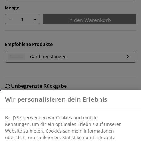
Menge
-
+
In den Warenkorb
Empfohlene Produkte
Gardinenstangen
Unbegrenzte Rückgabe
Wir personalisieren dein Erlebnis
Keine zeitliche Begrenzung - Rückgabe in jeder JYSK-
Filiale
Preisgarantie
Bei JYSK verwenden wir Cookies und mobile
30 Tage Preisgarantie auf alle Artikel
Kennungen, um dir ein optimales Erlebnis auf unserer
Website zu bieten. Cookies sammeln Informationen
Flexible Lieferoptionen
über dich, um Funktionen, Statistiken und relevante
Schnelle und einfache Lieferung nach deiner Wahl
Werbung zu ermöglichen.