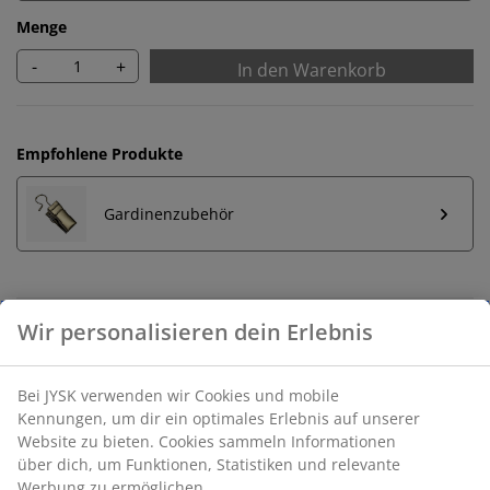
Menge
-
+
In den Warenkorb
Empfohlene Produkte
Gardinenzubehör
Unbegrenzte Rückgabe
Keine zeitliche Begrenzung - Rückgabe in jeder JYSK-
Filiale
Preisgarantie
30 Tage Preisgarantie auf alle Artikel
Flexible Lieferoptionen