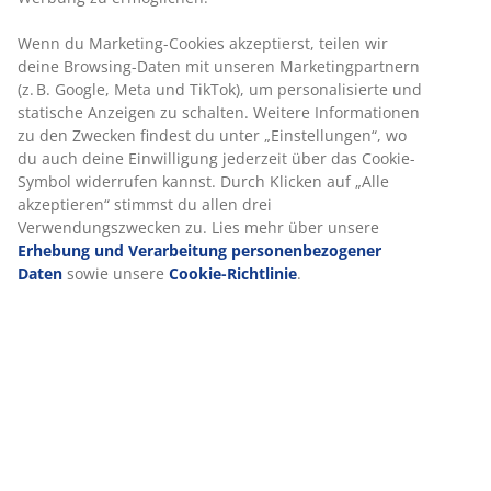
Schnelle und einfache Lieferung nach deiner Wahl
Artikelnummer: 5219900
Produkteigenschaften
Wir personalisieren dein Erlebnis
Bewertungen
(
56
)
Bei JYSK verwenden wir Cookies und mobile Kennungen, um dir
optimales Erlebnis auf unserer Website zu bieten. Cookies sam
Informationen über dich, um Funktionen, Statistiken und releva
Lieferung
Werbung zu ermöglichen.
Wenn du Marketing-Cookies akzeptierst, teilen wir deine Browsi
Daten mit unseren Marketingpartnern (z. B. Google, Meta und Ti