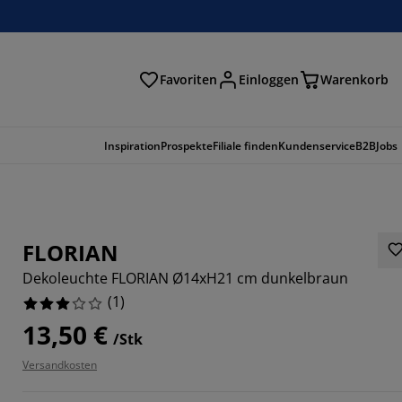
Favoriten
Einloggen
Warenkorb
n
Inspiration
Prospekte
Filiale finden
Kundenservice
B2B
Jobs
FLORIAN
Dekoleuchte FLORIAN Ø14xH21 cm dunkelbraun
(
1
)
13,50 €
/Stk
Versandkosten