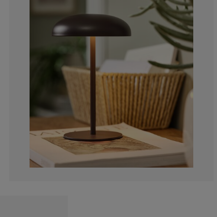
0%
100%
0%
0%