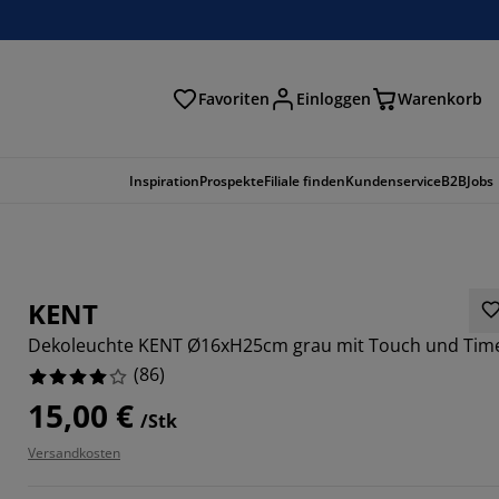
Favoriten
Einloggen
Warenkorb
n
Inspiration
Prospekte
Filiale finden
Kundenservice
B2B
Jobs
KENT
Dekoleuchte KENT Ø16xH25cm grau mit Touch und Tim
(
86
)
15,00 €
/Stk
Versandkosten
0934%