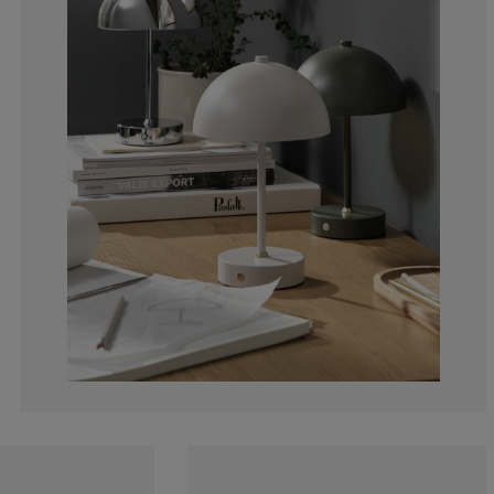
11.62790697674
11.62790697674
4.65116279069
13.95348837209