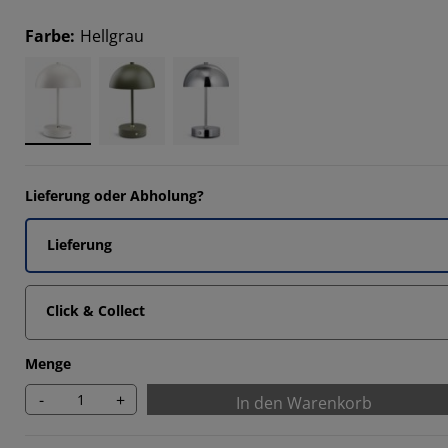
4185%
Farbe
:
Hellgrau
4185%
7675%
3023%
Lieferung oder Abholung?
Lieferung
Click & Collect
Menge
-
+
In den Warenkorb