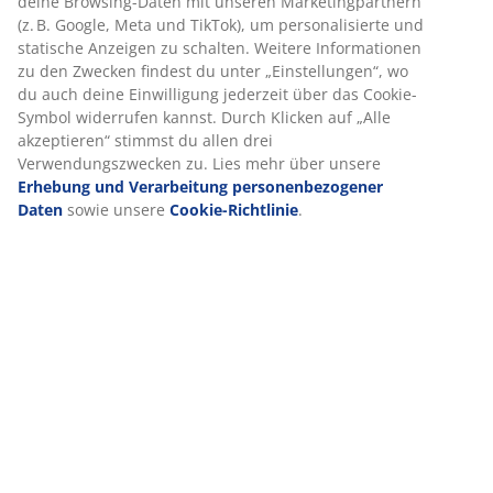
Cookies sammeln Informationen über dich, um Funktionen,
Bewertungen
Statistiken und relevante Werbung zu ermöglichen.
(
24
)
Wenn du Marketing-Cookies akzeptierst, teilen wir deine
Browsing-Daten mit unseren Marketingpartnern (z. B.
Google, Meta und TikTok), um personalisierte und statische
Lieferung
Anzeigen zu schalten. Weitere Informationen zu den
Zwecken findest du unter „Einstellungen“, wo du auch deine
Einwilligung jederzeit über das Cookie-Symbol widerrufen
kannst. Durch Klicken auf „Alle akzeptieren“ stimmst du
allen drei Verwendungszwecken zu. Lies mehr über unsere
Erhebung und Verarbeitung personenbezogener Daten
sowie unsere
Cookie-Richtlinie
.