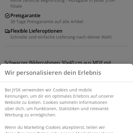
Keine zeitliche Begrenzung - Rückgabe in jeder JYSK-
Filiale
Preisgarantie
30 Tage Preisgarantie auf alle Artikel
Flexible Lieferoptionen
Schnelle und einfache Lieferung nach deiner Wahl
Schwarzer Bilderrahmen 30x40 cm aus MDF mit
leichter Kunststoffplatte. Die geformte Kante verleiht
dem Bilderrahmen ein traditionelles Aussehen.
Artikelnummer: 4912818
Wir personalisieren dein Erlebnis
Produkteigenschaften
Bei JYSK verwenden wir Cookies und mobile Kennungen, um
dir ein optimales Erlebnis auf unserer Website zu bieten.