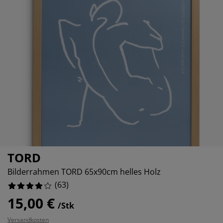
öbelpflege und Zubehör
ensterfolie
artenbeleuchtung
ettlaken
atratzenauflagen
eleuchtung
%
%
ubehör
amping
leiderschränke
ettgestelle
aushalt
%
chlafzimmermöbel
oxbetten
inderzimmer
%
indermatratzen
aschen & Bügeln
%
inderbetten
TORD
Bilderrahmen TORD 65x90cm helles Holz
(
63
)
15,00 €
/Stk
Versandkosten