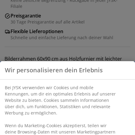
Keine zeitliche Begrenzung - Rückgabe in jeder JYSK-
Filiale
Preisgarantie
30 Tage Preisgarantie auf alle Artikel
Flexible Lieferoptionen
Schnelle und einfache Lieferung nach deiner Wahl
Bilderrahmen 60x90 cm aus Holzfurnier mit leichter
Kunststoffplatte.
Wir personalisieren dein Erlebnis
Artikelnummer: 4912032
Bei JYSK verwenden wir Cookies und mobile
Kennungen, um dir ein optimales Erlebnis auf unserer
Website zu bieten. Cookies sammeln Informationen
über dich, um Funktionen, Statistiken und relevante
Produkteigenschaften
Werbung zu ermöglichen.
Wenn du Marketing-Cookies akzeptierst, teilen wir
Bewertungen
deine Browsing-Daten mit unseren Marketingpartnern