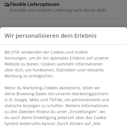
Flexible Lieferoptionen
Schnelle und einfache Lieferung nach deiner Wahl
Tafelkerze in klassischem Weiß mit glatter Oberfläche.
Die Kerze ist aus Stearin gefertigt und bietet eine
Brenndauer von 7 Stunden. 20er-Pack. Ø2 x H20 cm
Artikelnummer: 4948500
Kennzeichnung
Produkteigenschaften
Bewertungen