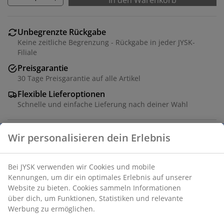
In den Warenkorb
Unbegrenzte Rückgabe
Keine zeitliche Begrenzung - Rückgabe in jeder JYSK-
Filiale
Preisgarantie
30 Tage Preisgarantie auf alle Artikel
Flexible Lieferoptionen
Schnelle und einfache Lieferung nach deiner Wahl
Wir personalisieren dein Erlebnis
Tafelkerze in dunkler Olivenfarbe mit einer
ausgeprägten sechseckigen Form. Jede Kerze bietet
Bei JYSK verwenden wir Cookies und mobile
eine Brenndauer von ca. 9 Stunden. 4er-Pack. Ø2 x H20
Kennungen, um dir ein optimales Erlebnis auf unserer
cm
Website zu bieten. Cookies sammeln Informationen
über dich, um Funktionen, Statistiken und relevante
Artikelnummer: 4912727
Werbung zu ermöglichen.