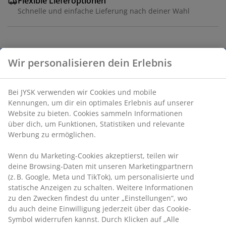
Flexible Lieferoptionen
Schnelle und einfache Lieferung nach deiner Wahl
Kunstblume mit einem naturgetreuen Design in einer
Wir personalisieren dein Erlebnis
klassischen weißen Farbe. Sie bietet die Optik einer
echten Blume und ist dabei vollkommen pflegeleicht.
Ideal, um sie einzeln oder als Teil eines größeren
Bei JYSK verwenden wir Cookies und mobile
Straußes zu präsentieren. H46 cm
Kennungen, um dir ein optimales Erlebnis auf unserer
Website zu bieten. Cookies sammeln Informationen
über dich, um Funktionen, Statistiken und relevante
Artikelnummer: 4912954
Werbung zu ermöglichen.
Wenn du Marketing-Cookies akzeptierst, teilen wir
deine Browsing-Daten mit unseren Marketingpartnern
Produkteigenschaften
(z. B. Google, Meta und TikTok), um personalisierte und
statische Anzeigen zu schalten. Weitere Informationen
zu den Zwecken findest du unter „Einstellungen“, wo
du auch deine Einwilligung jederzeit über das Cookie-
Bewertungen
Symbol widerrufen kannst. Durch Klicken auf „Alle
(
0
)