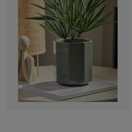
0%
0%
50%
0%