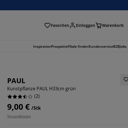
Favoriten
Einloggen
Warenkorb
n
Inspiration
Prospekte
Filiale finden
Kundenservice
B2B
Jobs
PAUL
Kunstpflanze PAUL H33cm grün
(
2
)
9,00 €
/Stk
Versandkosten