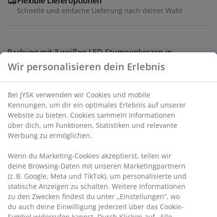
Flexible Lieferoptionen
Schnelle und einfache Lieferung nach deiner Wahl
Packung mit 3 weißen LED-Stumpenkerzen in
unterschiedlichen Höhen. Die Kerzen haben eine
eingebaute Timerfunktion und eine Fernbedienung für
einfache Bedienung. Sie strahlen ein warmes Licht aus
und schaffen eine gemütliche Atmosphäre im Zuhause.
Die Kerzen benötigen Batterien (nicht im Lieferumfang
enthalten). Ø8 x H10 / 13 / 15 cm
Artikelnummer: 4912571
Produkteigenschaften