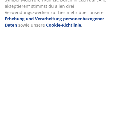
Bewertungen
Wir personalisieren dein Erlebnis
(
17
)
Bei JYSK verwenden wir Cookies und mobile Kennungen, um dir
optimales Erlebnis auf unserer Website zu bieten. Cookies sam
Lieferung
Informationen über dich, um Funktionen, Statistiken und releva
Werbung zu ermöglichen.
Wenn du Marketing-Cookies akzeptierst, teilen wir deine Browsi
Daten mit unseren Marketingpartnern (z. B. Google, Meta und Ti
um personalisierte und statische Anzeigen zu schalten. Weitere
Informationen zu den Zwecken findest du unter „Einstellungen“
auch deine Einwilligung jederzeit über das Cookie-Symbol wide
kannst. Durch Klicken auf „Alle akzeptieren“ stimmst du allen dr
Verwendungszwecken zu. Lies mehr über unsere
Erhebung und
Verarbeitung personenbezogener Daten
sowie unsere
Cookie-
Richtlinie
.