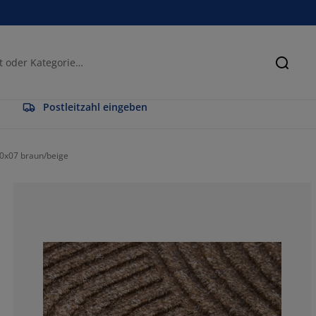
Suche
Postleitzahl eingeben
0x07 braun/beige
83.8709677419