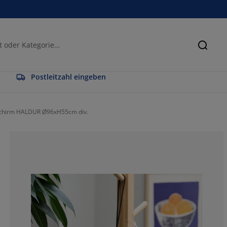
Suche
Postleitzahl eingeben
chirm HALDUR Ø96xH55cm div.