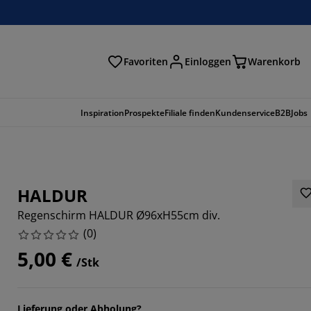
Favoriten
Einloggen
Warenkorb
n
Inspiration
Prospekte
Filiale finden
Kundenservice
B2B
Jobs
HALDUR
Regenschirm HALDUR Ø96xH55cm div.
(
0
)
5,00 €
/Stk
Lieferung oder Abholung?