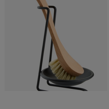
25%
0%
0%
25%