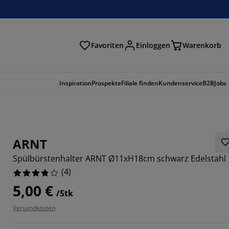
Favoriten
Einloggen
Warenkorb
n
Inspiration
Prospekte
Filiale finden
Kundenservice
B2B
Jobs
ARNT
Spülbürstenhalter ARNT Ø11xH18cm schwarz Edelstahl
(
4
)
5,00 €
/Stk
Versandkosten