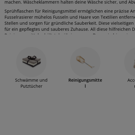
belpflege und Zubehör
nsterfolie
rtenbeleuchtung
machen. Wäscheklammern halten deine Wäsche sicher, und Abw
ttlaken
tratzenauflagen
leuchtung
Sprühflaschen für Reinigungsmittel ermöglichen eine präzise 
behör
mping
eiderschränke
ttgestelle
ushalt
Fusselrasierer mühelos Fusseln und Haare von Textilien entfer
Stellen und sorgen für gründliche Sauberkeit. Diese vielseitige
für ein gepflegtes und sauberes Zuhause. All diese hilfreichen 
hlafzimmermöbel
xbetten
nderzimmer
Reinigungsmittel erhältst du übrigens zum Dauerniedrigpreis.
ndermatratzen
schen & Bügeln
nderbetten
Schwämme und
Reinigungsmitte
Acc
Putztücher
l