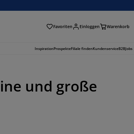
Favoriten
Einloggen
Warenkorb
n
Inspiration
Prospekte
Filiale finden
Kundenservice
B2B
Jobs
eine und große