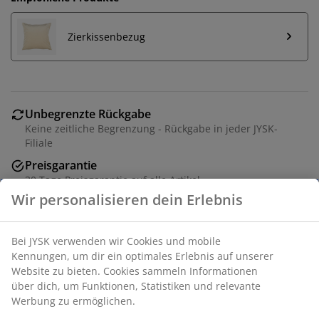
Zierkissenbezug
Unbegrenzte Rückgabe
Keine zeitliche Begrenzung - Rückgabe in jeder JYSK-
Filiale
Preisgarantie
30 Tage Preisgarantie auf alle Artikel
Wir personalisieren dein Erlebnis
Flexible Lieferoptionen
Schnelle und einfache Lieferung nach deiner Wahl
Bei JYSK verwenden wir Cookies und mobile
Kennungen, um dir ein optimales Erlebnis auf unserer
Website zu bieten. Cookies sammeln Informationen
Füllkissen 50x50 cm mit 100% Entenfedern, 750 g.
über dich, um Funktionen, Statistiken und relevante
Weiche Hülle aus Batist (100% Baumwolle). Füllkraft
Werbung zu ermöglichen.
125. Waschbar bei 40°C.