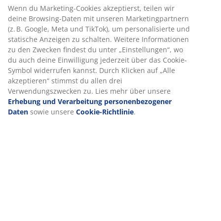
Wenn du Marketing-Cookies akzeptierst, teilen wir
deine Browsing-Daten mit unseren Marketingpartnern
Artikelnummer: 4340071
(z. B. Google, Meta und TikTok), um personalisierte und
statische Anzeigen zu schalten. Weitere Informationen
zu den Zwecken findest du unter „Einstellungen“, wo
du auch deine Einwilligung jederzeit über das Cookie-
Produkteigenschaften
Symbol widerrufen kannst. Durch Klicken auf „Alle
akzeptieren“ stimmst du allen drei
Verwendungszwecken zu. Lies mehr über unsere
Erhebung und Verarbeitung personenbezogener
Bewertungen
Daten
sowie unsere
Cookie-Richtlinie
.
(
153
)
Lieferung