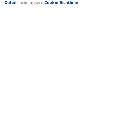
jederzeit über das Cookie-Symbol widerrufen kannst. Durch
Klicken auf „Alle akzeptieren“ stimmst du allen drei
Verwendungszwecken zu. Lies mehr über unsere
Erhebung
und Verarbeitung personenbezogener Daten
sowie unsere
Cookie-Richtlinie
.